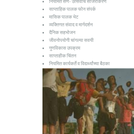
नियमित सण- उत्सवांचे साजरीकरण
साप्ताहिक पालक फोन संपर्क
मासिक पालक भेट
व्यक्तिगत संवाद व मार्गदर्शन
दैनिक सहभोजन
जीवनोपयोगी चांगल्या सवयी
गुणविकास उपक्रम
साप्ताहीक चिंतन
नियमित कार्यकर्ते व विद्यर्थ्यांच्या बैठका