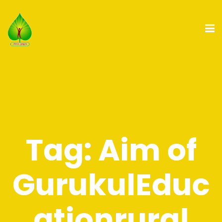
Tag:
Aim of
GurukulEduc
ationrural