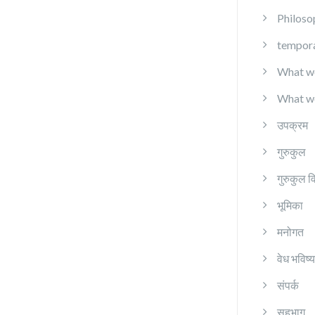
Philoso
tempor
What w
What w
उपक्रम
गुरुकुल
गुरुकुल व
भूमिका
मनोगत
वेध भविष्
संपर्क
सहभाग