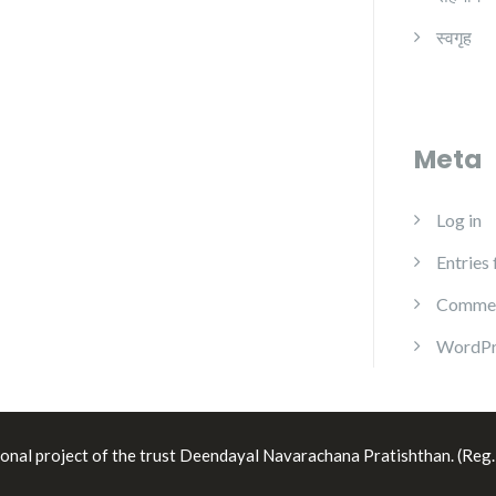
स्वगृह
Meta
Log in
Entries
Commen
WordPr
ional project of the trust Deendayal Navarachana Pratishthan. (Reg