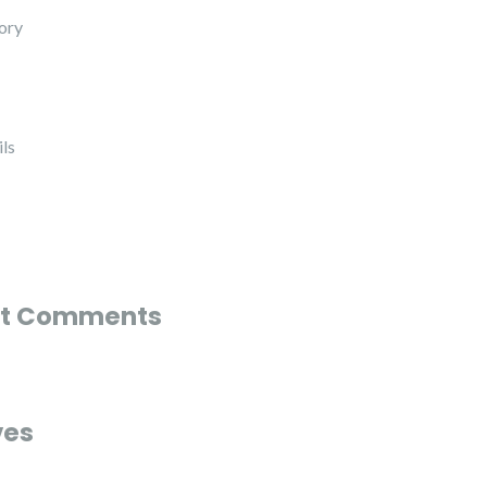
ory
ls
t Comments
ves