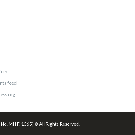
 feed
ts feed
ess.org
. No. MH F. 1365) © All Rights Reserved.