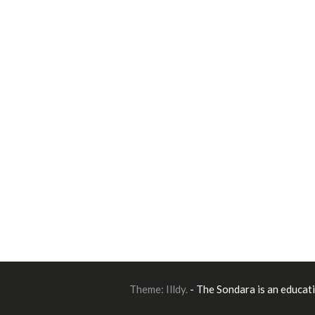
Theme:
Illdy
.
- The Sondara is an educat