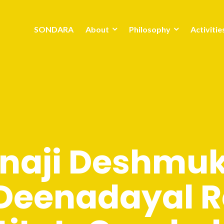
SONDARA
About
Philosophy
Activitie
naji Deshmuk
Deenadayal R