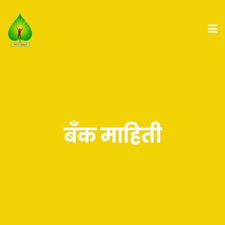
बँक माहिती