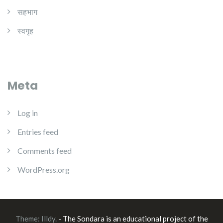
सहभाग
स्वगृह
Meta
Log in
Entries feed
Comments feed
WordPress.org
Theme:
Illdy
.
- The Sondara is an educational project of the