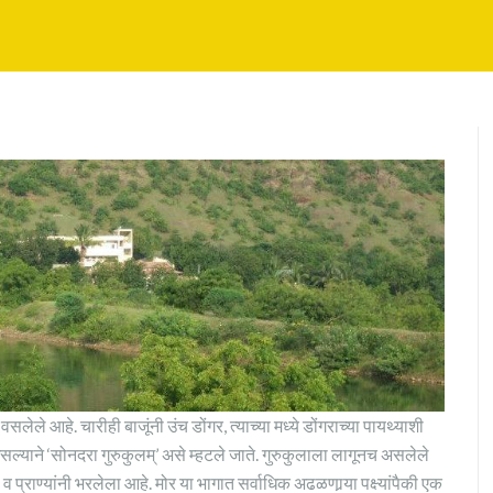
वसलेले आहे. चारीही बाजूंनी उंच डोंगर, त्याच्या मध्ये डोंगराच्या पायथ्याशी
सल्याने ‘सोनदरा गुरुकुलम्’ असे म्हटले जाते. गुरुकुलाला लागूनच असलेले
व प्राण्यांनी भरलेला आहे. मोर या भागात सर्वाधिक अढळणार्‍या पक्ष्यांपैकी एक